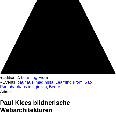
●Edition 2:
Learning From
●Events:
bauhaus imaginista. Learning From, São
Paulo
bauhaus imaginista, Berne
Article
Paul Klees bildnerische
Webarchitekturen