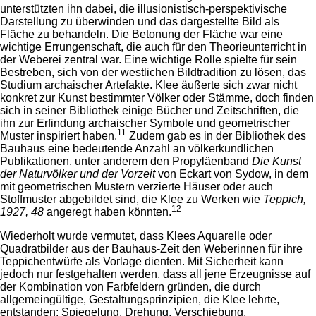
unterstützten ihn dabei, die illusionistisch-perspektivische
Darstellung zu überwinden und das dargestellte Bild als
Fläche zu behandeln. Die Betonung der Fläche war eine
wichtige Errungenschaft, die auch für den Theorieunterricht in
der Weberei zentral war. Eine wichtige Rolle spielte für sein
Bestreben, sich von der westlichen Bildtradition zu lösen, das
Studium archaischer Artefakte. Klee äußerte sich zwar nicht
konkret zur Kunst bestimmter Völker oder Stämme, doch finden
sich in seiner Bibliothek einige Bücher und Zeitschriften, die
ihn zur Erfindung archaischer Symbole und geometrischer
11
Muster inspiriert haben.
Zudem gab es in der Bibliothek des
Bauhaus eine bedeutende Anzahl an völkerkundlichen
Publikationen, unter anderem den Propyläenband
Die Kunst
der Naturvölker und der Vorzeit
von Eckart von Sydow, in dem
mit geometrischen Mustern verzierte Häuser oder auch
Stoffmuster abgebildet sind, die Klee zu Werken wie
Teppich,
12
1927, 48
angeregt haben könnten.
Wiederholt wurde vermutet, dass Klees Aquarelle oder
Quadratbilder aus der Bauhaus-Zeit den Weberinnen für ihre
Teppichentwürfe als Vorlage dienten. Mit Sicherheit kann
jedoch nur festgehalten werden, dass all jene Erzeugnisse auf
der Kombination von Farbfeldern gründen, die durch
allgemeingültige, Gestaltungsprinzipien, die Klee lehrte,
entstanden: Spiegelung, Drehung, Verschiebung,