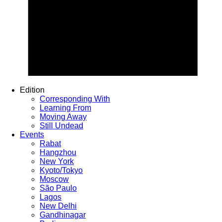
Edition
Corresponding With
Learning From
Moving Away
Still Undead
Events
Rabat
Hangzhou
New York
Kyoto/Tokyo
Moscow
São Paulo
Lagos
New Delhi
Gandhinagar