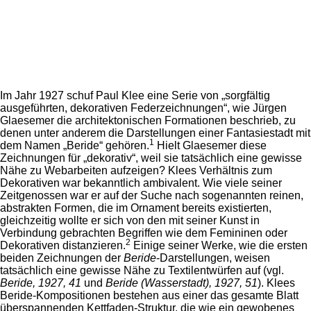
Im Jahr 1927 schuf Paul Klee eine Serie von „sorgfältig
ausgeführten, dekorativen Federzeichnungen“, wie Jürgen
Glaesemer die architektonischen Formationen beschrieb, zu
denen unter anderem die Darstellungen einer Fantasiestadt mit
1
dem Namen „Beride“ gehören.
Hielt Glaesemer diese
Zeichnungen für „dekorativ“, weil sie tatsächlich eine gewisse
Nähe zu Webarbeiten aufzeigen? Klees Verhältnis zum
Dekorativen war bekanntlich ambivalent. Wie viele seiner
Zeitgenossen war er auf der Suche nach sogenannten reinen,
abstrakten Formen, die im Ornament bereits existierten,
gleichzeitig wollte er sich von den mit seiner Kunst in
Verbindung gebrachten Begriffen wie dem Femininen oder
2
Dekorativen distanzieren.
Einige seiner Werke, wie die ersten
beiden Zeichnungen der
Beride
-Darstellungen, weisen
tatsächlich eine gewisse Nähe zu Textilentwürfen auf (vgl.
Beride, 1927, 41
und
Beride (Wasserstadt), 1927, 51
). Klees
Beride-Kompositionen bestehen aus einer das gesamte Blatt
überspannenden Kettfaden-Struktur, die wie ein gewobenes