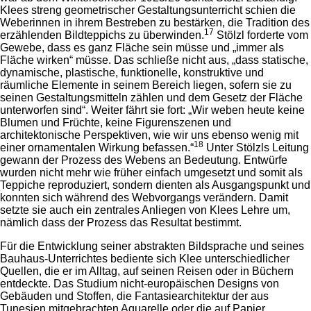
Klees streng geometrischer Gestaltungsunterricht schien die
Weberinnen in ihrem Bestreben zu bestärken, die Tradition des
17
erzählenden Bildteppichs zu überwinden.
Stölzl forderte vom
Gewebe, dass es ganz Fläche sein müsse und „immer als
Fläche wirken“ müsse. Das schließe nicht aus, „dass statische,
dynamische, plastische, funktionelle, konstruktive und
räumliche Elemente in seinem Bereich liegen, sofern sie zu
seinen Gestaltungsmitteln zählen und dem Gesetz der Fläche
unterworfen sind“. Weiter fährt sie fort: „Wir weben heute keine
Blumen und Früchte, keine Figurenszenen und
architektonische Perspektiven, wie wir uns ebenso wenig mit
18
einer ornamentalen Wirkung befassen.“
Unter Stölzls Leitung
gewann der Prozess des Webens an Bedeutung. Entwürfe
wurden nicht mehr wie früher einfach umgesetzt und somit als
Teppiche reproduziert, sondern dienten als Ausgangspunkt und
konnten sich während des Webvorgangs verändern. Damit
setzte sie auch ein zentrales Anliegen von Klees Lehre um,
nämlich dass der Prozess das Resultat bestimmt.
Für die Entwicklung seiner abstrakten Bildsprache und seines
Bauhaus-Unterrichtes bediente sich Klee unterschiedlicher
Quellen, die er im Alltag, auf seinen Reisen oder in Büchern
entdeckte. Das Studium nicht-europäischen Designs von
Gebäuden und Stoffen, die Fantasiearchitektur der aus
Tunesien mitgebrachten Aquarelle oder die auf Papier