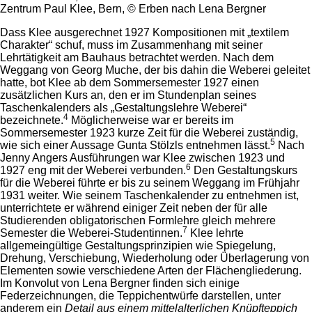
Zentrum Paul Klee, Bern, © Erben nach Lena Bergner
Dass Klee ausgerechnet 1927 Kompositionen mit „textilem
Charakter“ schuf, muss im Zusammenhang mit seiner
Lehrtätigkeit am Bauhaus betrachtet werden. Nach dem
Weggang von Georg Muche, der bis dahin die Weberei geleitet
hatte, bot Klee ab dem Sommersemester 1927 einen
zusätzlichen Kurs an, den er im Stundenplan seines
Taschenkalenders als „Gestaltungslehre Weberei“
4
bezeichnete.
Möglicherweise war er bereits im
Sommersemester 1923 kurze Zeit für die Weberei zuständig,
5
wie sich einer Aussage Gunta Stölzls entnehmen lässt.
Nach
Jenny Angers Ausführungen war Klee zwischen 1923 und
6
1927 eng mit der Weberei verbunden.
Den Gestaltungskurs
für die Weberei führte er bis zu seinem Weggang im Frühjahr
1931 weiter. Wie seinem Taschenkalender zu entnehmen ist,
unterrichtete er während einiger Zeit neben der für alle
Studierenden obligatorischen Formlehre gleich mehrere
7
Semester die Weberei-Studentinnen.
Klee lehrte
allgemeingültige Gestaltungsprinzipien wie Spiegelung,
Drehung, Verschiebung, Wiederholung oder Überlagerung von
Elementen sowie verschiedene Arten der Flächengliederung.
Im Konvolut von Lena Bergner finden sich einige
Federzeichnungen, die Teppichentwürfe darstellen, unter
anderem ein
Detail aus einem mittelalterlichen Knüpfteppich