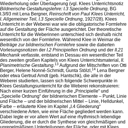
Wiederholung oder Überlagerung (vgl. Klees Unterrichtsnotiz
Bildnerische Gestaltungslehre: I.3 Specielle Ordnung
, BG
I.3/93 mit Lena Bergner,
Reinschrift von Paul Klees Unterricht,
I. Allgemeiner Teil, I.3 Specielle Ordnung
, 1927/28). Klees
Unterricht in der Weberei war wie die obligatorische Formlehre
auf die Gestaltung der Fläche ausgerichtet. Der theoretische
Unterricht für die Weberinnen unterschied sich deshalb nicht
wesentlich von der Formlehre. Während Klee in Weimar die
Beiträge zur bildnerischen Formlehre
sowie die datierten
Vorlesungsnotizen der
I.2 Principiellen
Ordnung
und der
II.21
Mechanik
verfasste, entstand in Dessau ein wesentlicher Teil
des zweiten großen Kapitels von Klees Unterrichtsmaterial,
II.
13
Planimetrische Gestaltung
.
Aufgrund der Mitschriften von Otti
14
Berger, Helene Nonné-Schmidt, Gunta Stölzl,
Lena Bergner
oder etwa Gertrud Arndt (geb. Hantschk), die alle in der
Weberei studierten, lassen sich folgende Schwerpunkte in
Klees Gestaltungsunterricht für die Weberei rekonstruieren:
Nach einer kurzen Einführung in die „Principielle“ und
„Specielle Ordnung“ der bildnerischen Elemente – Punkt, Linie
und Fläche – und der bildnerischen Mittel – Linie, Helldunkel,
Farbe – erläuterte Klee im Kapitel „I.4 Gliederung“
verschiedene Arten, wie eine Fläche gegliedert werden kann.
Dabei legte er vor allem Wert auf eine rhythmisch lebendige
Gliederung, die er durch die Synthese von gleichmäßigen und
unregelmäßigen Unterteilungen der Fläche, oder mit Klees