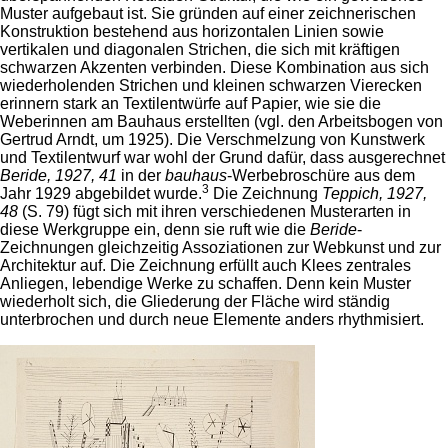
Muster aufgebaut ist. Sie gründen auf einer zeichnerischen
Konstruktion bestehend aus horizontalen Linien sowie
vertikalen und diagonalen Strichen, die sich mit kräftigen
schwarzen Akzenten verbinden. Diese Kombination aus sich
wiederholenden Strichen und kleinen schwarzen Vierecken
erinnern stark an Textilentwürfe auf Papier, wie sie die
Weberinnen am Bauhaus erstellten (vgl. den Arbeitsbogen von
Gertrud Arndt, um 1925). Die Verschmelzung von Kunstwerk
und Textilentwurf war wohl der Grund dafür, dass ausgerechnet
Beride, 1927, 41
in der
bauhaus
-Werbebroschüre aus dem
3
Jahr 1929 abgebildet wurde.
Die Zeichnung
Teppich, 1927,
48
(S. 79) fügt sich mit ihren verschiedenen Musterarten in
diese Werkgruppe ein, denn sie ruft wie die
Beride
-
Zeichnungen gleichzeitig Assoziationen zur Webkunst und zur
Architektur auf. Die Zeichnung erfüllt auch Klees zentrales
Anliegen, lebendige Werke zu schaffen. Denn kein Muster
wiederholt sich, die Gliederung der Fläche wird ständig
unterbrochen und durch neue Elemente anders rhythmisiert.