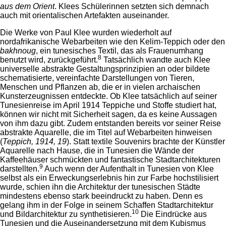
aus dem Orient
. Klees Schülerinnen setzten sich demnach
auch mit orientalischen Artefakten auseinander.
Die Werke von Paul Klee wurden wiederholt auf
nordafrikanische Webarbeiten wie den Kelim-Teppich oder den
bakhnoug
, ein tunesisches Textil, das als Frauenumhang
8
benutzt wird, zurückgeführt.
Tatsächlich wandte auch Klee
universelle abstrakte Gestaltungsprinzipien an oder bildete
schematisierte, vereinfachte Darstellungen von Tieren,
Menschen und Pflanzen ab, die er in vielen archaischen
Kunsterzeugnissen entdeckte. Ob Klee tatsächlich auf seiner
Tunesienreise im April 1914 Teppiche und Stoffe studiert hat,
können wir nicht mit Sicherheit sagen, da es keine Aussagen
von ihm dazu gibt. Zudem entstanden bereits vor seiner Reise
abstrakte Aquarelle, die im Titel auf Webarbeiten hinweisen
(
Teppich, 1914, 19
). Statt textile Souvenirs brachte der Künstler
Aquarelle nach Hause, die in Tunesien die Wände der
Kaffeehäuser schmückten und fantastische Stadtarchitekturen
9
darstellten.
Auch wenn der Aufenthalt in Tunesien von Klee
selbst als ein Erweckungserlebnis hin zur Farbe hochstilisiert
wurde, schien ihn die Architektur der tunesischen Städte
mindestens ebenso stark beeindruckt zu haben. Denn es
gelang ihm in der Folge in seinem Schaffen Stadtarchitektur
10
und Bildarchitektur zu synthetisieren.
Die Eindrücke aus
Tunesien und die Auseinandersetzung mit dem Kubismus