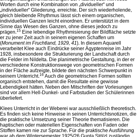
Worten durch eine Kombination von „dividueller“ und
„individueller“ Gliederung, erreichte. Der sich wiederholende,
gleich bleibende Rhythmus lässt sich einem organischen,
individuellen Ganzen leicht einordnen. Er unterstützt in dem
Sinne das Wesen des Ganzen, ohne dieses jedoch zu
15
prägen.
Eine lebendige Rhythmisierung der Bildfläche setzte
er zu jener Zeit auch in seinem eigenen Schaffen um
(
Monument im Fruchtland, 1929, 41
). In diesem Aquarell
verarbeitet Klee auch Eindrücke seiner Ägyptenreise im Jahr
1928, insbesondere die Strukturierung der Landschaft durch
die Felder im Nildelta. Die planimetrische Gestaltung, in der er
verschiedene Konstruktionswege von geometrischen Formen
in der Fläche aufzeigte, bildete den nächsten Schwerpunkt in
16
seinem Unterricht.
Auch die geometrischen Formen sollten
organisch entstehen, damit die Resultate eine gewisse
Lebendigkeit hätten. Neben den Mitschriften der Vorlesungen
sind vor allem Hell-Dunkel- und Farbstudien der Schülerinnen
überliefert.
Klees Unterricht in der Weberei war ausschließlich theoretisch.
Es finden sich keine Hinweise in seinen Unterrichtsnotizen, die
die praktische Umsetzung seiner Theorie thematisieren. Die
haptischen oder materiellen Eigenschaften von Faden oder
Stoffen kamen nie zur Sprache. Für die praktische Ausführung
war ab dem Wintersemester 1925/26 Gunta Stölzl zuständig.