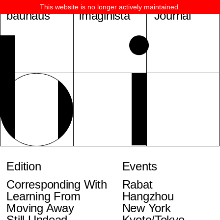
This website is no longer actively maintained.
bauhaus
imaginista
Journal
Edition
Events
Corresponding With
Rabat
Learning From
Hangzhou
Moving Away
New York
Still Undead
Kyoto/Tokyo