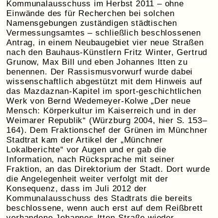
Kommunalausschuss im Herbst 2011 – ohne
Einwände des für Recherchen bei solchen
Namensgebungen zuständigen städtischen
Vermessungsamtes – schließlich beschlossenen
Antrag, in einem Neubaugebiet vier neue Straßen
nach den Bauhaus-Künstlern Fritz Winter, Gertrud
Grunow, Max Bill und eben Johannes Itten zu
benennen. Der Rassismusvorwurf wurde dabei
wissenschaftlich abgestützt mit dem Hinweis auf
das Mazdaznan-Kapitel im sport-geschichtlichen
Werk von Bernd Wedemeyer-Kolwe „Der neue
Mensch: Körperkultur im Kaiserreich und in der
Weimarer Republik“ (Würzburg 2004, hier S. 153–
164). Dem Fraktionschef der Grünen im Münchner
Stadtrat kam der Artikel der „Münchner
Lokalberichte“ vor Augen und er gab die
Information, nach Rücksprache mit seiner
Fraktion, an das Direktorium der Stadt. Dort wurde
die Angelegenheit weiter verfolgt mit der
Konsequenz, dass im Juli 2012 der
Kommunalausschuss des Stadtrats die bereits
beschlossene, wenn auch erst auf dem Reißbrett
vorhandene Johannes-Itten-Straße wieder