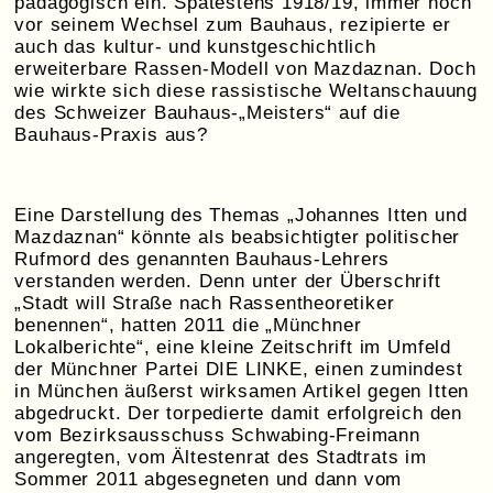
pädagogisch ein. Spätestens 1918/19, immer noch
vor seinem Wechsel zum Bauhaus, rezipierte er
auch das kultur- und kunstgeschichtlich
erweiterbare Rassen-Modell von Mazdaznan. Doch
wie wirkte sich diese rassistische Weltanschauung
des Schweizer Bauhaus-„Meisters“ auf die
Bauhaus-Praxis aus?
Eine Darstellung des Themas „Johannes Itten und
Mazdaznan“ könnte als beabsichtigter politischer
Rufmord des genannten Bauhaus-Lehrers
verstanden werden. Denn unter der Überschrift
„Stadt will Straße nach Rassentheoretiker
benennen“, hatten 2011 die „Münchner
Lokalberichte“, eine kleine Zeitschrift im Umfeld
der Münchner Partei DIE LINKE, einen zumindest
in München äußerst wirksamen Artikel gegen Itten
abgedruckt. Der torpedierte damit erfolgreich den
vom Bezirksausschuss Schwabing-Freimann
angeregten, vom Ältestenrat des Stadtrats im
Sommer 2011 abgesegneten und dann vom