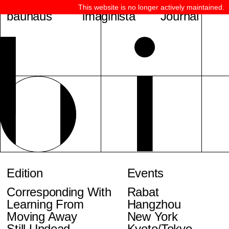
This website is no longer actively maintained.
bauhaus
imaginista
Journal
Edition
Events
Corresponding With
Rabat
Learning From
Hangzhou
Moving Away
New York
Still Undead
Kyoto/Tokyo