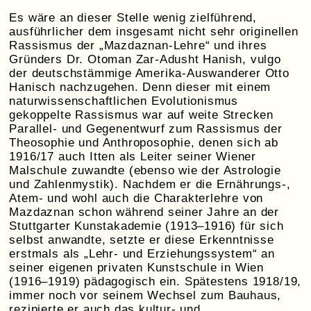
Es wäre an dieser Stelle wenig zielführend,
ausführlicher dem insgesamt nicht sehr originellen
Rassismus der „Mazdaznan-Lehre“ und ihres
Gründers Dr. Otoman Zar-Adusht Hanish, vulgo
der deutschstämmige Amerika-Auswanderer Otto
Hanisch nachzugehen. Denn dieser mit einem
naturwissenschaftlichen Evolutionismus
gekoppelte Rassismus war auf weite Strecken
Parallel- und Gegenentwurf zum Rassismus der
Theosophie und Anthroposophie, denen sich ab
1916/17 auch Itten als Leiter seiner Wiener
Malschule zuwandte (ebenso wie der Astrologie
und Zahlenmystik). Nachdem er die Ernährungs-,
Atem- und wohl auch die Charakterlehre von
Mazdaznan schon während seiner Jahre an der
Stuttgarter Kunstakademie (1913–1916) für sich
selbst anwandte, setzte er diese Erkenntnisse
erstmals als „Lehr- und Erziehungssystem“ an
seiner eigenen privaten Kunstschule in Wien
(1916–1919) pädagogisch ein. Spätestens 1918/19,
immer noch vor seinem Wechsel zum Bauhaus,
rezipierte er auch das kultur- und